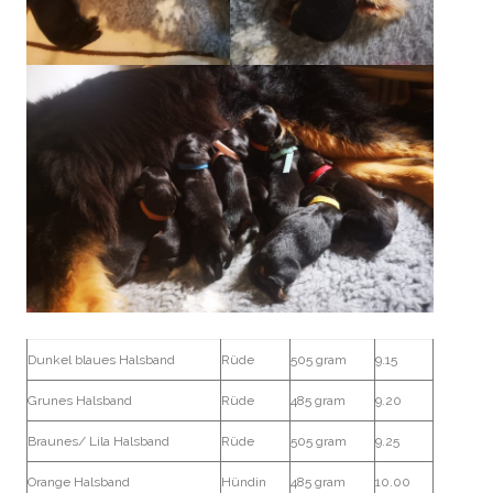
Dunkel blaues Halsband
Rüde
505 gram
9.15
Grunes Halsband
Rüde
485 gram
9.20
Braunes/ Lila Halsband
Rüde
505 gram
9.25
Orange Halsband
Hündin
485 gram
10.00