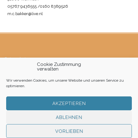
05767 9436555 /0160 8389526
m.c.bakker@live.nl
Datenschutz
Cookie Zustimmung
verwalten
Impressum
Wir verwenden Cookies, um unsere Website und unseren Service zu
Cookie-Richtlinie (EU)
optimieren.
AKZEPTIEREN
ABLEHNEN
VORLIEBEN