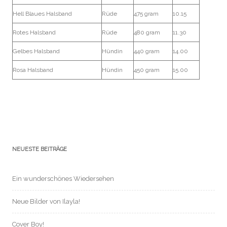
Hell Blaues Halsband
Rüde
475 gram
10.15
Rotes Halsband
Rüde
480 gram
11.30
Gelbes Halsband
Hündin
440 gram
14.00
Rosa Halsband
Hündin
450 gram
15.00
NEUESTE BEITRÄGE
Ein wunderschönes Wiedersehen
Neue Bilder von Ilayla!
Cover Boy!