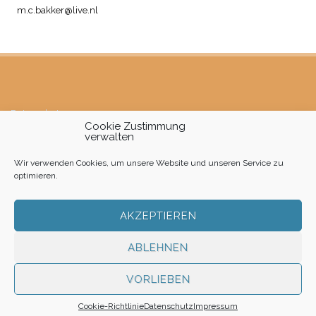
m.c.bakker@live.nl
Datenschutz
Cookie Zustimmung
verwalten
Impressum
Wir verwenden Cookies, um unsere Website und unseren Service zu
Cookie-Richtlinie (EU)
optimieren.
AKZEPTIEREN
ABLEHNEN
VORLIEBEN
Cookie-Richtlinie
Datenschutz
Impressum