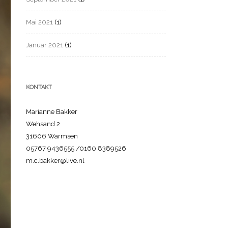
Mai 2021
(1)
Januar 2021
(1)
KONTAKT
Marianne Bakker
Wehsand 2
31606 Warmsen
05767 9436555 /0160 8389526
m.c.bakker@live.nl