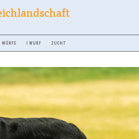
eichlandschaft
WÜRFE
I WURF
ZUCHT