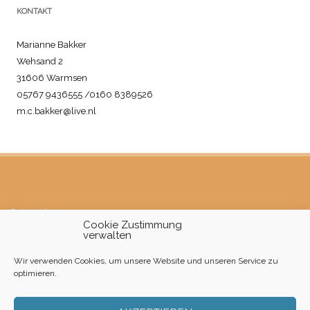
KONTAKT
Marianne Bakker
Wehsand 2
31606 Warmsen
05767 9436555 /0160 8389526
m.c.bakker@live.nl
Datenschutz
Cookie Zustimmung
verwalten
Impressum
Wir verwenden Cookies, um unsere Website und unseren Service zu
Cookie-Richtlinie (EU)
optimieren.