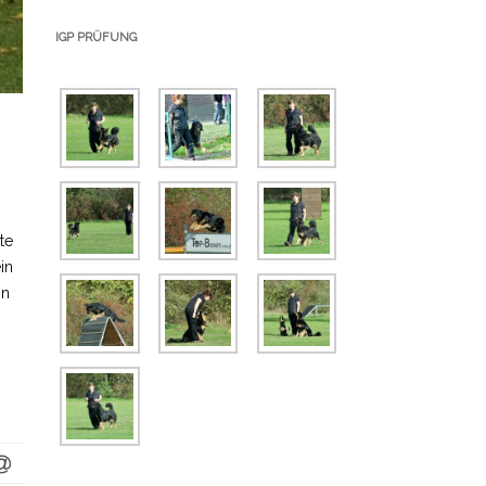
IGP PRÜFUNG
te
in
on