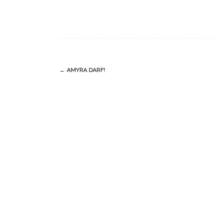
Navigation
←
AMYRA DARF!
(Beiträge)