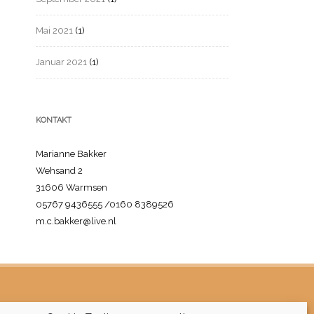
Mai 2021
(1)
Januar 2021
(1)
KONTAKT
Marianne Bakker
Wehsand 2
31606 Warmsen
05767 9436555 /0160 8389526
m.c.bakker@live.nl