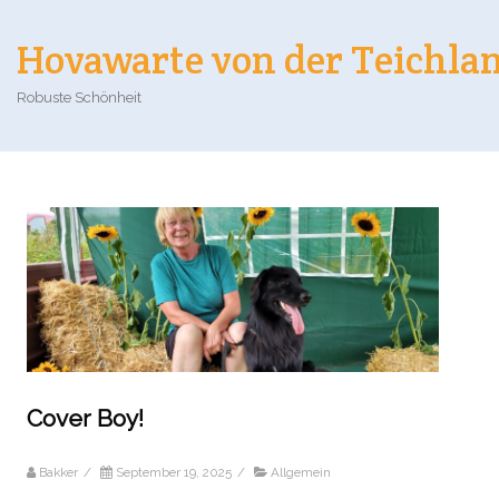
Hovawarte von der Teichla
Robuste Schönheit
Cover Boy!
Bakker
/
September 19, 2025
/
Allgemein