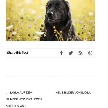
Share this Post
Navigation
←
ILAYLA AUF DEM
NEUE BILDER VON ILAYLA!
→
(Beiträge)
HUNDEPLATZ, DAS LEBEN
MACHT SPASS