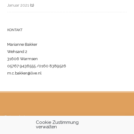
Januar 2021
(1)
KONTAKT
Marianne Bakker
Wehsand 2
31606 Warmsen
05767 9436555 /0160 8389526
m.c.bakker@live.nl
Datenschutz
Cookie Zustimmung
verwalten
Impressum